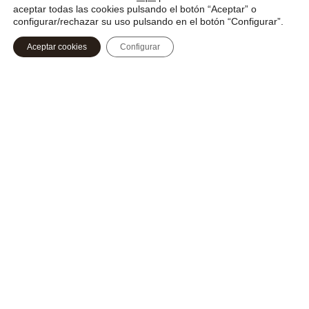
aceptar todas las cookies pulsando el botón “Aceptar” o
configurar/rechazar su uso pulsando en el botón “Configurar”.
Aplicación de Ecohub
Descargar
Aceptar cookies
Configurar
segura, rápida y elegante
¡Descarga tu app de negocios en Ecoconstrucción
!
Crea tu perfil
, obtén tu acreditación digital e
intercambia contactos con QR en cada evento.
Networking inteligente
: date a conocer entre
los asistentes, chatea en tiempo real y amplía tu
red de contactos en cada evento.