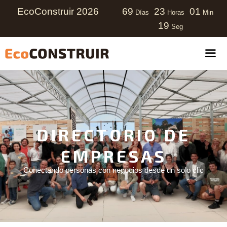
EcoConstruir 2026
69
23
01
Días
Horas
Min
18
Seg
DIRECTORIO DE
EMPRESAS
Conectando personas con negocios desde un solo clic