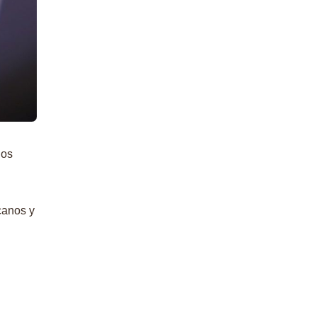
los
canos y