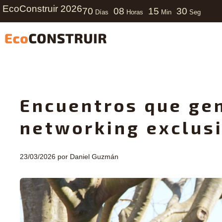
EcoConstruir 2026
70
08
15
28
Días
Horas
Min
Seg
Encuentros que gen
networking exclus
23/03/2026
por
Daniel Guzmán