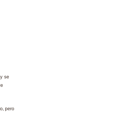
y se
re
o, pero