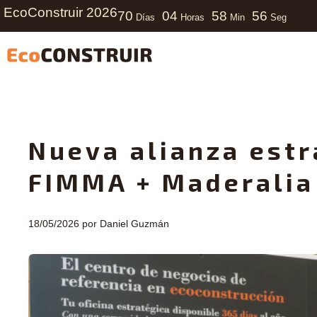
EcoConstruir 2026
70
04
58
55
Días
Horas
Min
Seg
Nueva alianza estr
FIMMA + Maderalia
18/05/2026
por
Daniel Guzmán