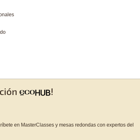
ionales
ndo
cción
!
scríbete en MasterClasses y mesas redondas con expertos del