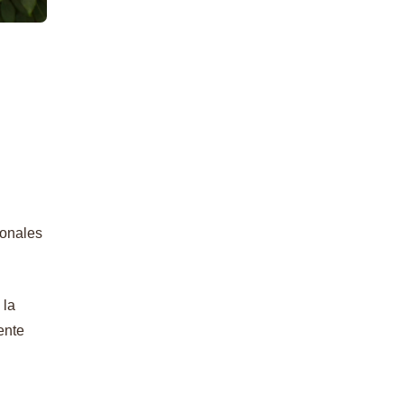
ionales
 la
ente