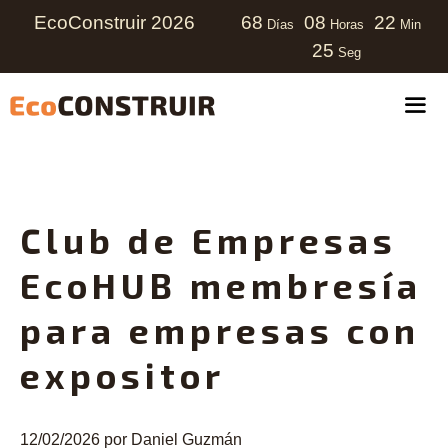
EcoConstruir 2026
68
08
22
Días
Horas
Min
25
Seg
Club de Empresas
EcoHUB membresía
para empresas con
expositor
12/02/2026
por
Daniel Guzmán